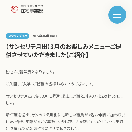
メニュ
スタッフブログ
2024年04月04日
【サンセリテ月出】3月のお楽しみメニューご提
供させていただきました【ご紹介】
皆さん、新年度となりました。
ご入園、ご入学、ご就職の皆様おめでとうございます。
サンセリテ月出では、
3
月に昇進、異動、退職と
3
名の方とお別れをしま
した。
新年度を迎え、サンセリテ月出にも新しい職員が
3
名お仲間に加わりま
した。皆様、笑顔がすごく素敵で、少し寂しさを感じていたサンセリテ月
出を晴れやかな気持ちにさせて頂きました。