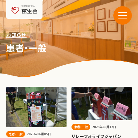
メニュ
お知らせ
患者・一般
患者・一般
2025年05月12日
患者・一般
2026年06月05日
リレーフォライフジャパン